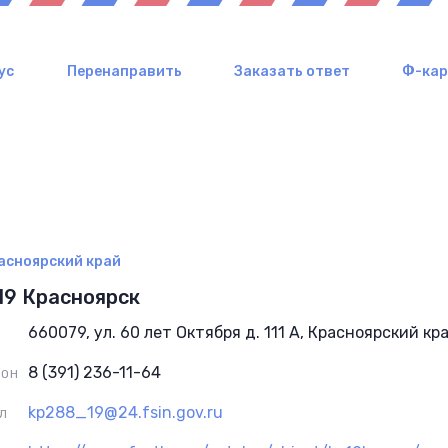
ус
Перенаправить
Заказать ответ
Ф-ка
асноярский край
19 Красноярск
660079, ул. 60 лет Октября д. 111 А, Красноярский кр
8 (391) 236-11-64
ФОН
kp288_19@24.fsin.gov.ru
Л