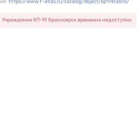
https://www.f-atlas.ru/catalog/object/kp19krasno/
АЙТ
Учреждение КП-19 Красноярск временно недоступно