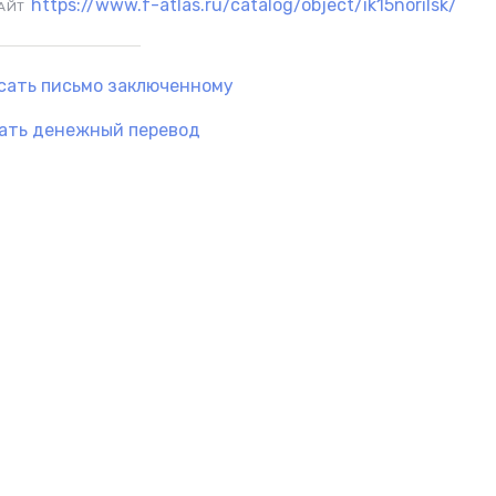
https://www.f-atlas.ru/catalog/object/ik15norilsk/
АЙТ
сать письмо заключенному
ать денежный перевод