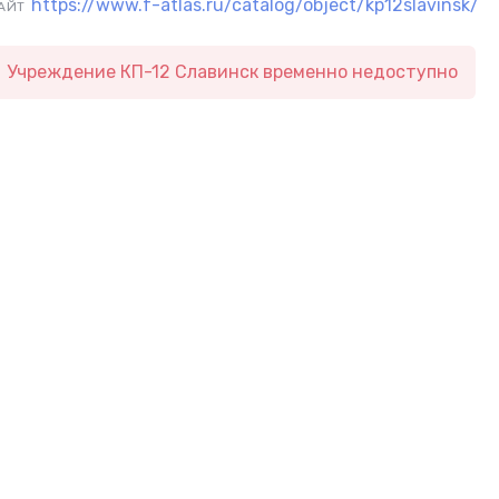
https://www.f-atlas.ru/catalog/object/kp12slavinsk/
АЙТ
Учреждение КП-12 Славинск временно недоступно