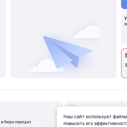
У
п
Наш сайт использует файлы 
ФСИНЭТ
 в бюро передач
Связь с заключёнными
повысить его эффективност