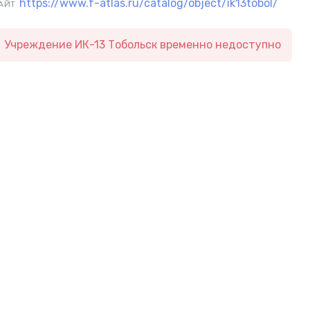
https://www.f-atlas.ru/catalog/object/ik13tobol/
АЙТ
Учреждение ИК-13 Тобольск временно недоступно