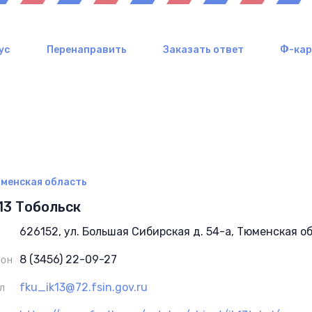
ус
Перенаправить
Заказать ответ
Ф-ка
менская область
13 Тобольск
626152, ул. Большая Сибирская д. 54-а, Тюменская о
8 (3456) 22-09-27
ФОН
fku_ik13@72.fsin.gov.ru
Л