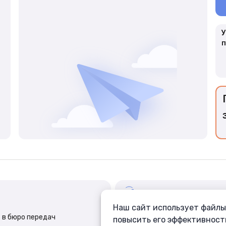
У
п
Наш сайт использует файлы 
ФСИНЭТ
 в бюро передач
Связь с заключёнными
повысить его эффективност