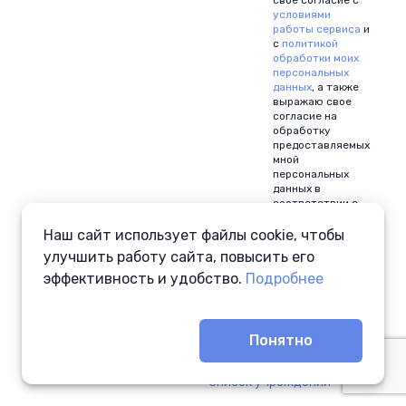
свое согласие c
условиями
работы сервиса
и
с
политикой
обработки моих
персональных
данных
, а также
выражаю свое
согласие на
обработку
предоставляемых
мной
персональных
данных в
соответствии с
целями
вышеуказанных
Наш сайт использует файлы cookie, чтобы
условий и
улучшить работу сайта, повысить его
политики.
эффективность и удобство.
Подробнее
Понятно
О сервисе
Помощь
© 2008—2026
«Специальные
Электронные Системы»
Список учреждений