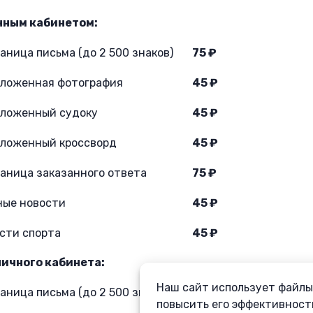
чным кабинетом:
раница письма (до 2 500 знаков)
75 ₽
иложенная фотография
45 ₽
иложенный судоку
45 ₽
иложенный кроссворд
45 ₽
раница заказанного ответа
75 ₽
ные новости
45 ₽
сти спорта
45 ₽
личного кабинета:
Наш сайт использует файлы 
раница письма (до 2 500 знаков)
90 ₽
повысить его эффективност