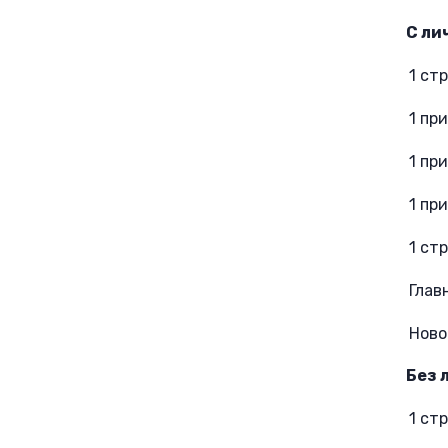
С ли
1 ст
1 пр
1 пр
1 пр
1 ст
Глав
Ново
Без 
1 ст